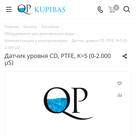
0
Главная
-
Каталог
-
Бассейны
-
Оборудование для дезинфекции воды
-
Комплектующие к электролизёрам
-
Датчик уровня CD, PTFE, K=5 (0-
2.000 µS)
Датчик уровня CD, PTFE, K=5 (0-2.000
µS)