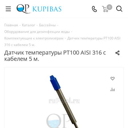
0
Главная
-
Каталог
-
Бассейны
-
Оборудование для дезинфекции воды
-
Комплектующие к электролизёрам
-
Датчик температуры PT100 AISI
316 с кабелем 5 м.
Датчик температуры PT100 AISI 316 с
кабелем 5 м.