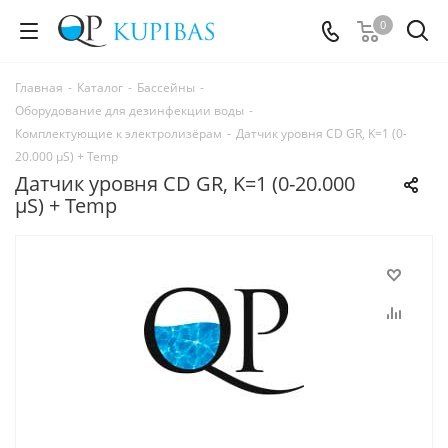
0
Главная
-
Каталог
-
Бассейны
-
Оборудование для дезинфекции воды
-
Комплектующие к электролизёрам
-
Датчик уровня CD GR, K=1 (0-
20.000 µS) + Temp
Датчик уровня CD GR, K=1 (0-20.000
µS) + Temp