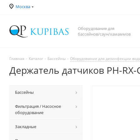
Москва
Оборудование для
бассейнов/саун/хамаммов
Главная
-
Каталог
-
Бассейны
-
Оборудование для дезинфекции вод
Держатель датчиков PH-RX-
Бассейны
Фильтрация / Насосное
оборудование
Закладные