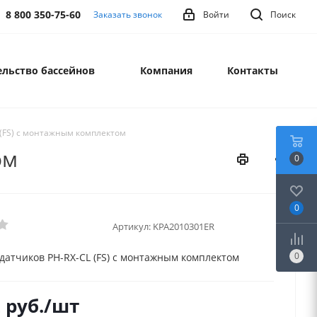
8 800 350-75-60
Заказать звонок
Войти
Поиск
льство бассейнов
Компания
Контакты
 (FS) с монтажным комплектом
ом
0
0
Артикул:
KPA2010301ER
0
датчиков PH-RX-CL (FS) с монтажным комплектом
2
руб.
/шт