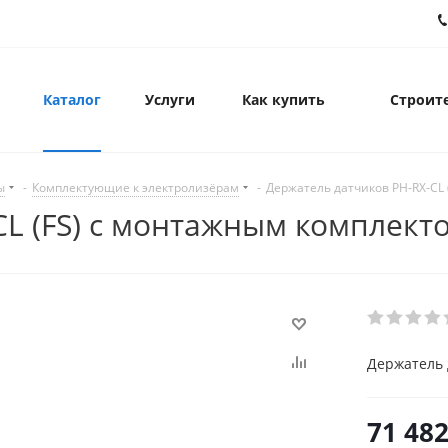
Каталог
Услуги
Как купить
Строите
ы
-
Комплектующие к электролизёрам
-
Держатель датчиков PH-RX-CL
CL (FS) с монтажным комплект
Держатель 
71 48