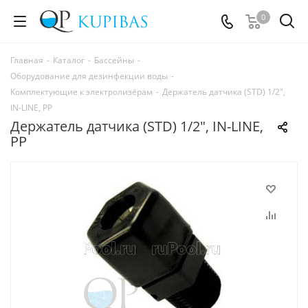
0
Главная
-
Каталог
-
Бассейны
-
Оборудование для дезинфекции воды
-
Комплектующие к электролизёрам
-
Держатель датчика (STD) 1/2",
IN-LINE, PP
Держатель датчика (STD) 1/2", IN-LINE,
PP