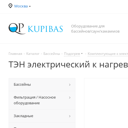
Москва
Оборудование для
бассейнов/саун/хамаммов
Главная
-
Каталог
-
Бассейны
-
Подогрев
-
Комплектующие к элек
ТЭН электрический к нагрев
Бассейны
Фильтрация / Насосное
оборудование
Закладные