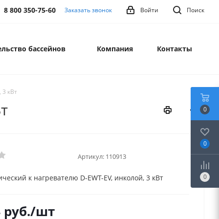
8 800 350-75-60
Заказать звонок
Войти
Поиск
льство бассейнов
Компания
Контакты
 3 кВт
Вт
0
0
Артикул:
110913
0
ический к нагревателю D-EWT-EV, инколой, 3 кВт
4
руб.
/шт