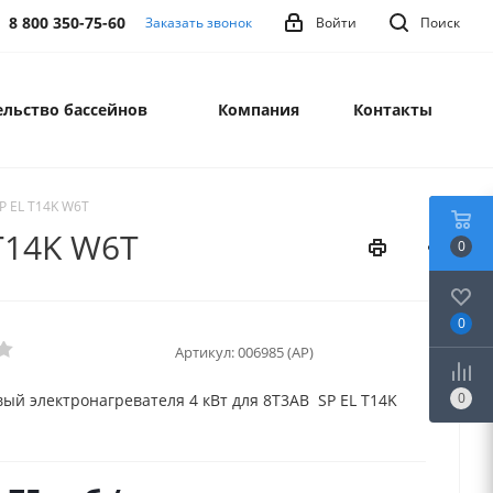
8 800 350-75-60
Заказать звонок
Войти
Поиск
льство бассейнов
Компания
Контакты
P EL T14K W6T
 T14K W6T
0
0
Артикул:
006985 (AP)
0
вый электронагревателя 4 кВт для 8Т3AВ SP EL T14K