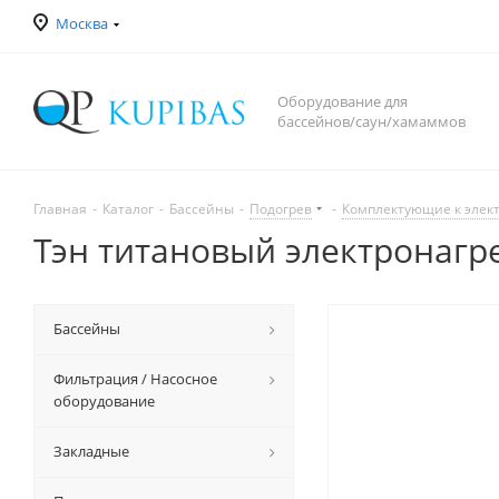
Москва
Оборудование для
бассейнов/саун/хамаммов
Главная
-
Каталог
-
Бассейны
-
Подогрев
-
Комплектующие к элек
Тэн титановый электронагре
Бассейны
Фильтрация / Насосное
оборудование
Закладные