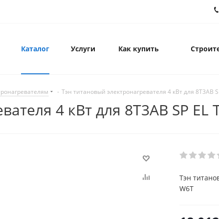
Каталог
Услуги
Как купить
Строите
тронагревателям
-
Тэн титановый электронагревателя 4 кВт для 8Т3AВ S
вателя 4 кВт для 8Т3AВ SP EL
Тэн титано
W6T