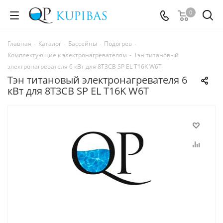
0
Главная
-
Каталог
-
Бассейны
-
Подогрев
-
Комплектующие к электронагревателям
-
Тэн титановый
электронагревателя 6 кВт для 8Т3CВ SP EL T16K W6T
Тэн титановый электронагревателя 6
кВт для 8Т3CВ SP EL T16K W6T