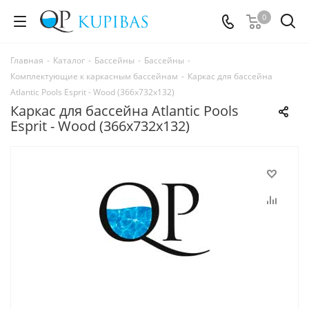
0
Главная
-
Каталог
-
Бассейны
-
Бассейны
-
Комплектующие к каркасным бассейнам
-
Каркас для бассейна
Atlantic Pools Esprit - Wood (366x732x132)
Каркас для бассейна Atlantic Pools
Esprit - Wood (366x732x132)