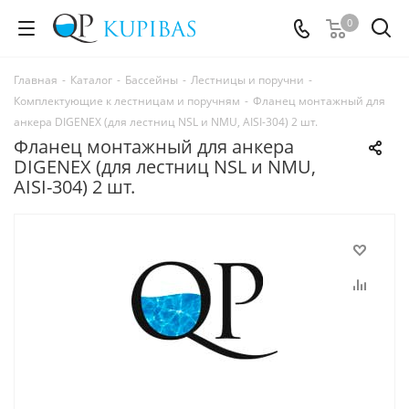
0
Главная
-
Каталог
-
Бассейны
-
Лестницы и поручни
-
Комплектующие к лестницам и поручням
-
Фланец монтажный для
анкера DIGENEX (для лестниц NSL и NMU, AISI-304) 2 шт.
Фланец монтажный для анкера
DIGENEX (для лестниц NSL и NMU,
AISI-304) 2 шт.