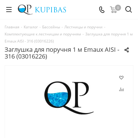
0
Главная
-
Каталог
-
Бассейны
-
Лестницы и поручни
-
Комплектующие к лестницам и поручням
-
Заглушка для поручня 1 м
Emaux AISI - 316 (03016226)
Заглушка для поручня 1 м Emaux AISI -
316 (03016226)