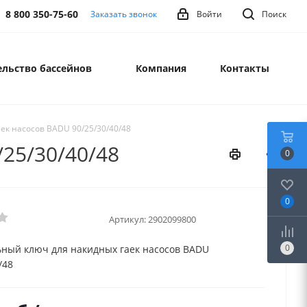
8 800 350-75-60
Заказать звонок
Войти
Поиск
льство бассейнов
Компания
Контакты
ек насосов BADU 90/25/30/40/48
25/30/40/48
0
0
Артикул:
2902099800
0
ный ключ для накидных гаек насосов BADU
/48