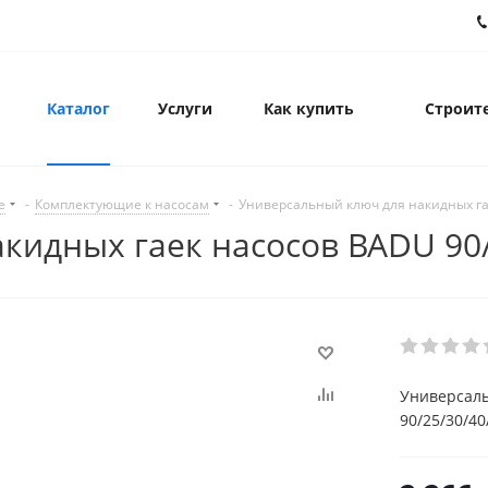
Каталог
Услуги
Как купить
Строите
е
-
Комплектующие к насосам
-
Универсальный ключ для накидных га
кидных гаек насосов BADU 90/
Универсаль
90/25/30/40