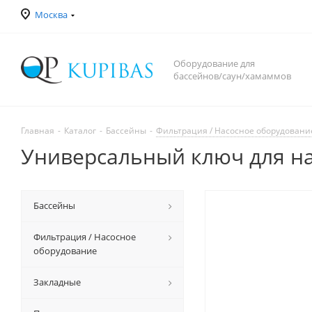
Москва
Оборудование для
бассейнов/саун/хамаммов
Главная
-
Каталог
-
Бассейны
-
Фильтрация / Насосное оборудовани
Универсальный ключ для на
Бассейны
Фильтрация / Насосное
оборудование
Закладные