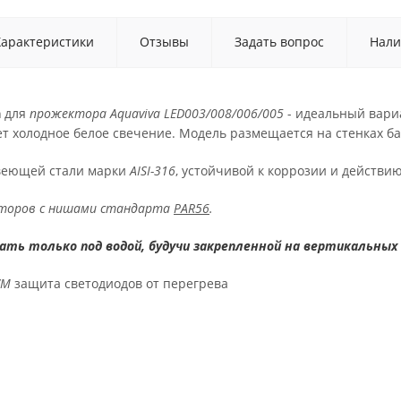
Характеристики
Отзывы
Задать вопрос
Нали
а
для
прожектора Aquaviva LED003/008/006/005
- идеальный вари
т холодное белое свечение. Модель размещается на стенках ба
веющей стали марки
AISI-316
, устойчивой к коррозии и действию
торов с нишами стандарта
PAR56
.
ть только под водой, будучи закрепленной на вертикальных 
WM
защита светодиодов от перегрева