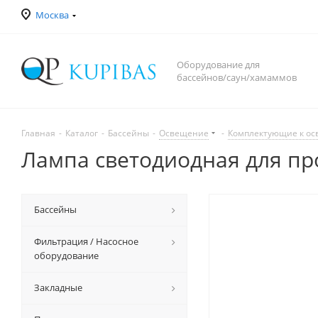
Москва
Оборудование для
бассейнов/саун/хамаммов
Главная
-
Каталог
-
Бассейны
-
Освещение
-
Комплектующие к о
Лампа светодиодная для пр
Бассейны
Фильтрация / Насосное
оборудование
Закладные