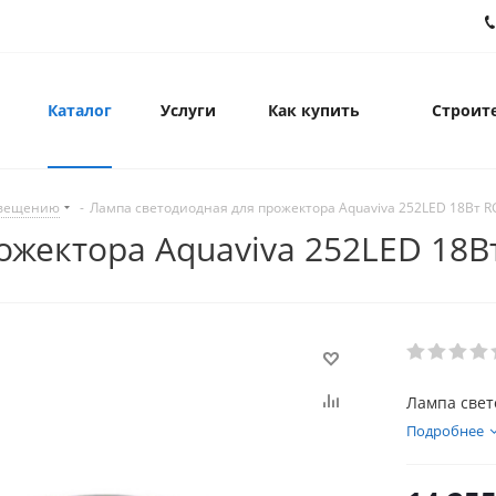
Каталог
Услуги
Как купить
Строите
свещению
-
Лампа светодиодная для прожектора Aquaviva 252LED 18Вт R
ожектора Aquaviva 252LED 18В
Лампа свет
Подробнее