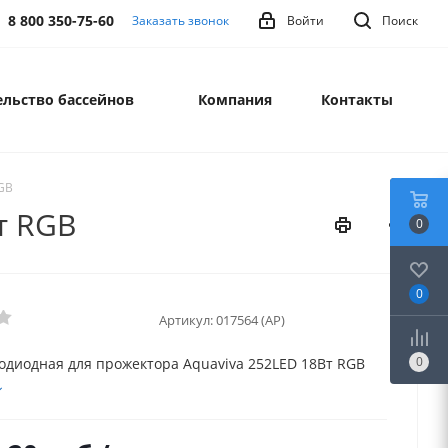
8 800 350-75-60
Заказать звонок
Войти
Поиск
льство бассейнов
Компания
Контакты
GB
т RGB
0
0
Артикул:
017564 (AP)
0
одиодная для прожектора Aquaviva 252LED 18Вт RGB