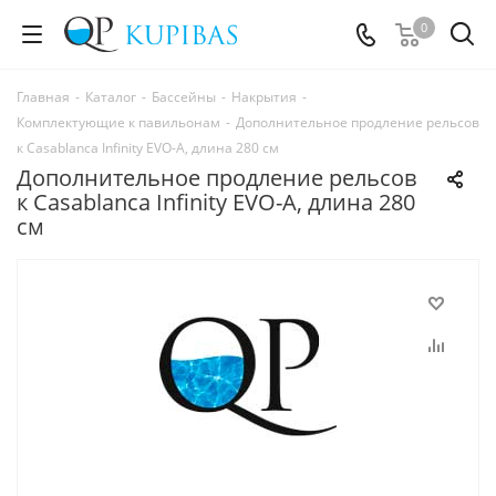
0
Главная
-
Каталог
-
Бассейны
-
Накрытия
-
Комплектующие к павильонам
-
Дополнительное продление рельсов
к Casablanca Infinity EVO-A, длина 280 см
Дополнительное продление рельсов
к Casablanca Infinity EVO-A, длина 280
см