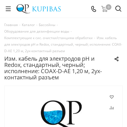
0
Главная
-
Каталог
-
Бассейны
-
Оборудование для дезинфекции воды
-
Комплектующие к сис. очистки/станциям обработки
-
Изм. кабель
для электродов рН и Redox, стандартный, черный; исполнение: COAX-
D-AE 1,20 м, 2ух-контактный разъем
Изм. кабель для электродов рН и
Redox, стандартный, черный;
исполнение: COAX-D-AE 1,20 м, 2ух-
контактный разъем