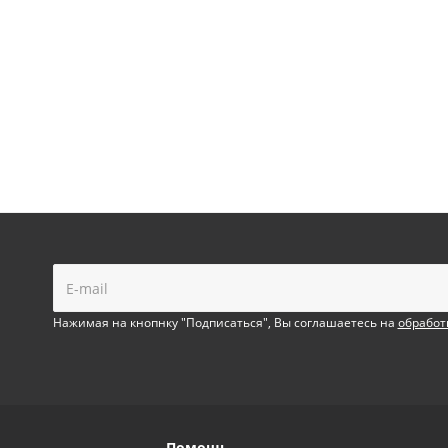
!
Нажимая на кнопнку "Подписаться", Вы соглашаетесь на
обработ
Помощь