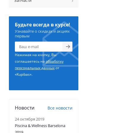
Запчасти
Будьте всегда в курсе!
Узнавайте о скидках и акциях
первым
Нажимая на кнопку, Вы
соглашаетесь на
обработку
персональных данных
от
«Kupibas».
Новости
Все новости
24 октября 2019
Piscina & Wellness Barselona
2019