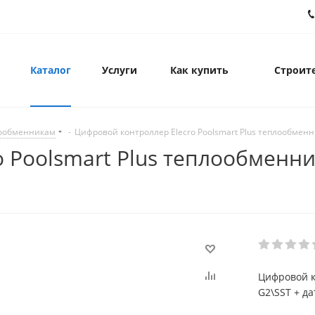
Каталог
Услуги
Как купить
Строите
лообменникам
-
Цифровой контроллер Elecro Poolsmart Plus теплообменн
 Poolsmart Plus теплообменни
Цифровой к
G2\SST + д