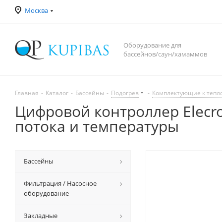
Москва
Оборудование для
бассейнов/саун/хамаммов
Главная
-
Каталог
-
Бассейны
-
Подогрев
-
Комплектующие к теп
Цифровой контроллер Elecro
потока и температуры
Бассейны
Фильтрация / Насосное
оборудование
Закладные