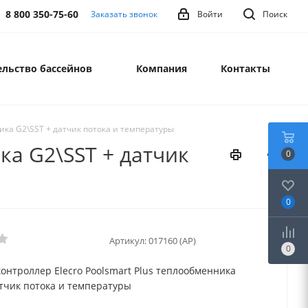
8 800 350-75-60
Заказать звонок
Войти
Поиск
льство бассейнов
Компания
Контакты
ика G2\SST + датчик потока и температуры
ка G2\SST + датчик
0
0
Артикул:
017160 (AP)
0
онтроллер Elecro Poolsmart Plus теплообменника
атчик потока и температуры