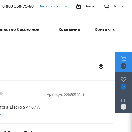
8 800 350-75-60
Заказать звонок
Войти
Поиск
льство бассейнов
Компания
Контакты
0
0
Артикул:
006980 (AP)
0
ока Elecro SP 107 A