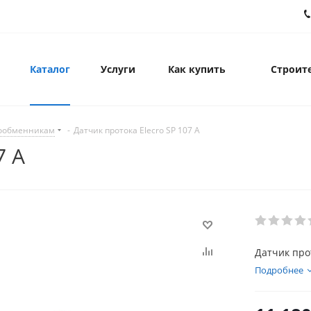
Каталог
Услуги
Как купить
Строите
лообменникам
-
Датчик протока Elecro SP 107 A
7 A
Датчик прот
Подробнее