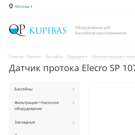
Москва
Оборудование для
бассейнов/саун/хамаммов
Главная
-
Каталог
-
Бассейны
-
Подогрев
-
Комплектующие к теп
Датчик протока Elecro SP 10
Бассейны
Фильтрация / Насосное
оборудование
Закладные