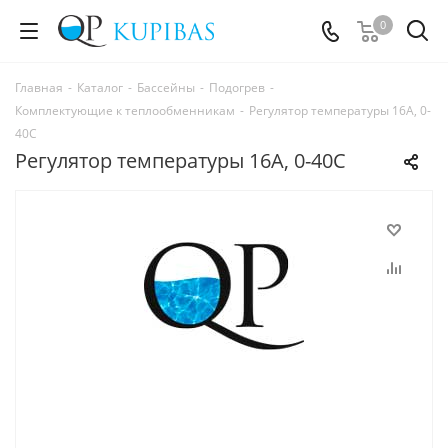
0
Главная
-
Каталог
-
Бассейны
-
Подогрев
-
Комплектующие к теплообменникам
-
Регулятор температуры 16А, 0-
40С
Регулятор температуры 16А, 0-40С