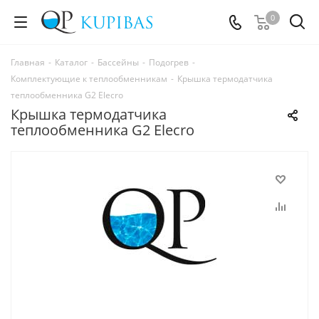
0
Главная
-
Каталог
-
Бассейны
-
Подогрев
-
Комплектующие к теплообменникам
-
Крышка термодатчика
теплообменника G2 Elecro
Крышка термодатчика
теплообменника G2 Elecro