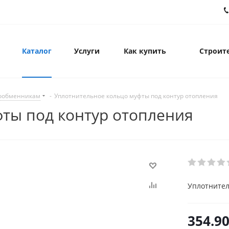
Каталог
Услуги
Как купить
Строите
лообменникам
-
Уплотнительное кольцо муфты под контур отопления
ты под контур отопления
Уплотнител
354.9