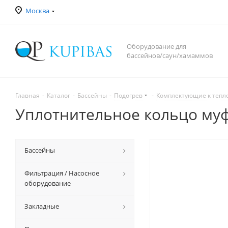
Москва
Оборудование для
бассейнов/саун/хамаммов
Главная
-
Каталог
-
Бассейны
-
Подогрев
-
Комплектующие к теп
Уплотнительное кольцо муф
Бассейны
Фильтрация / Насосное
оборудование
Закладные