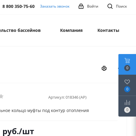
8 800 350-75-60
Заказать звонок
Войти
Поиск
льство бассейнов
Компания
Контакты
0
0
Артикул:
018346 (AP)
0
ьное кольцо муфты под контур отопления
0
руб.
/шт