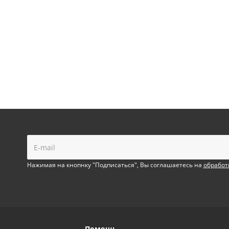
!
Нажимая на кнопнку "Подписаться", Вы соглашаетесь на
обработ
Помощь