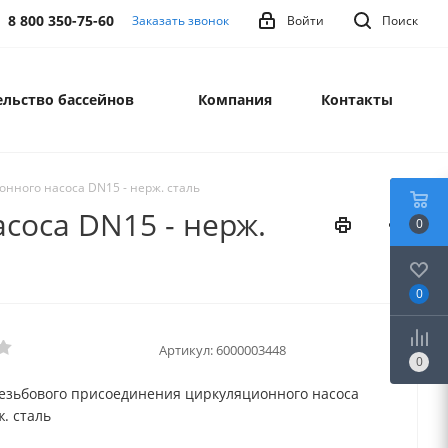
8 800 350-75-60
Заказать звонок
Войти
Поиск
льство бассейнов
Компания
Контакты
нного насоса DN15 - нерж. сталь
соса DN15 - нерж.
0
0
Артикул:
6000003448
0
езьбового присоединения циркуляционного насоса
. сталь