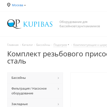
Москва
Оборудование для
бассейнов/саун/хамаммов
Главная
-
Каталог
-
Бассейны
-
Подогрев
-
Комплектующие к цир
Комплект резьбового присо
сталь
Бассейны
Фильтрация / Насосное
оборудование
Закладные