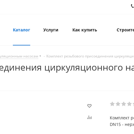
Каталог
Услуги
Как купить
Строите
куляционным насосам
-
Комплект резьбового присоединения циркуляцио
единения циркуляционного на
Комплект р
DN15 - нерж