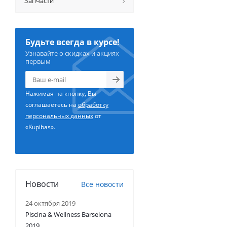
Запчасти
Будьте всегда в курсе!
Узнавайте о скидках и акциях
первым
Нажимая на кнопку, Вы
соглашаетесь на
обработку
персональных данных
от
«Kupibas».
Новости
Все новости
24 октября 2019
Piscina & Wellness Barselona
2019