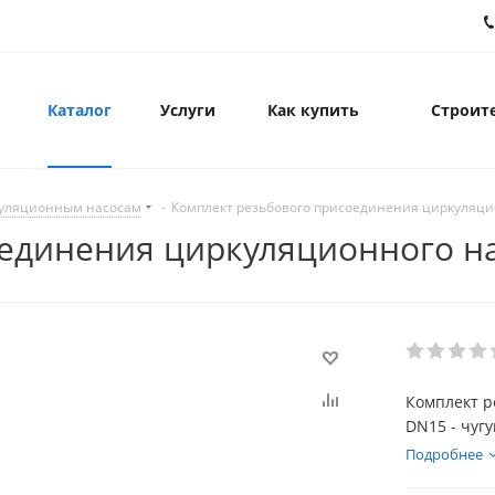
Каталог
Услуги
Как купить
Строите
куляционным насосам
-
Комплект резьбового присоединения циркуляцио
единения циркуляционного на
Комплект р
DN15 - чугу
Подробнее