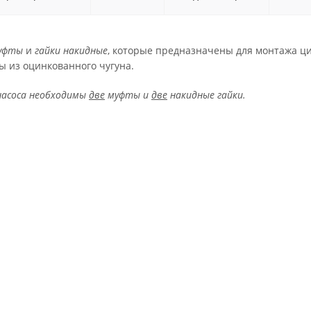
уфты
и
гайки накидные
, которые предназначены для монтажа ц
ы из оцинкованного чугуна.
насоса необходимы
две
муфты и
две
накидные гайки.