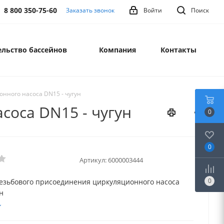
8 800 350-75-60
Заказать звонок
Войти
Поиск
льство бассейнов
Компания
Контакты
нного насоса DN15 - чугун
соса DN15 - чугун
0
0
Артикул:
6000003444
0
езьбового присоединения циркуляционного насоса
н