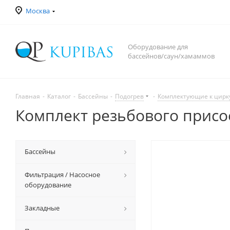
Москва
Оборудование для
бассейнов/саун/хамаммов
Главная
-
Каталог
-
Бассейны
-
Подогрев
-
Комплектующие к цир
Комплект резьбового присо
Бассейны
Фильтрация / Насосное
оборудование
Закладные