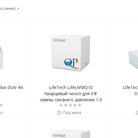
астание)
бки DUV 44-
LifeTech LifeUVMQ10
LifeTe
Кварцевый чехол для УФ
D
лампы среднего давления 1,0
кВт
аз
Под заказ