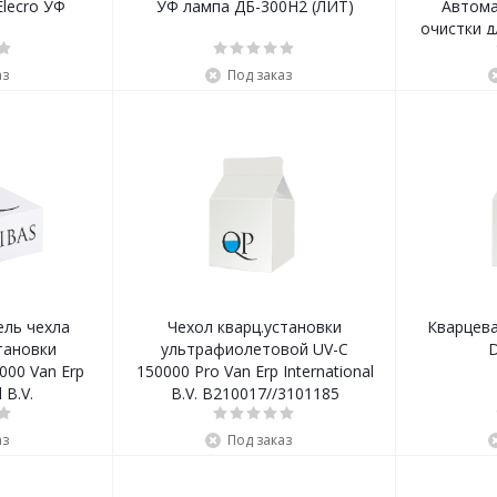
lecro УФ
УФ лампа ДБ-300Н2 (ЛИТ)
Автома
очистки д
аз
Под заказ
ль чехла
Чехол кварц.установки
Кварцева
тановки
ультрафиолетовой UV-C
D
n Erp
150000 Pro Van Erp International
 B.V.
B.V. B210017//3101185
аз
Под заказ