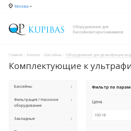
Москва
Оборудование для
бассейнов/саун/хамаммов
Главная
-
Каталог
-
Бассейны
-
Оборудование для дезинфекции во
Комплектующие к ультраф
Бассейны
Фильтр по пара
Фильтрация / Насосное
Цена
оборудование
Закладные