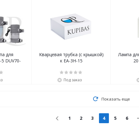
Кварцевая трубка (с крышкой)
Лампа дл
H-5 DUV70-
к EA-3Н-15
20
аз
Под заказ
Показать еще
1
2
3
4
5
6