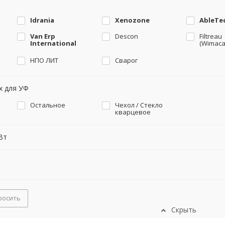
Idrania
Xenozone
AbleTe
Van Erp
Descon
Filtreau
International
(Wimaca
НПО ЛИТ
Сварог
х для УФ
Остальное
Чехол / Стекло
кварцевое
Вт
росить
Скрыть