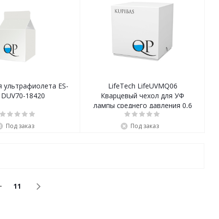
я ультрафиолета ES-
LifeTech LifeUVMQ06
 DUV70-18420
Кварцевый чехол для УФ
лампы среднего давления 0,6
кВт
Под заказ
Под заказ
11