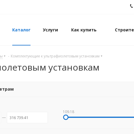
Каталог
Услуги
Как купить
Строите
ды
-
Комплектующие к ультрафиолетовым установкам
иолетовым установкам
метрам
109.18