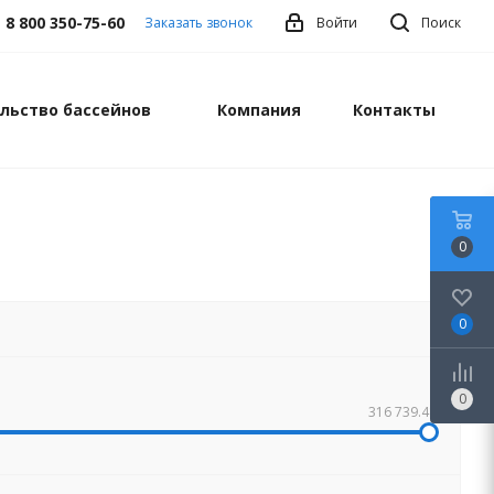
8 800 350-75-60
Заказать звонок
Войти
Поиск
льство бассейнов
Компания
Контакты
0
0
0
316 739.41