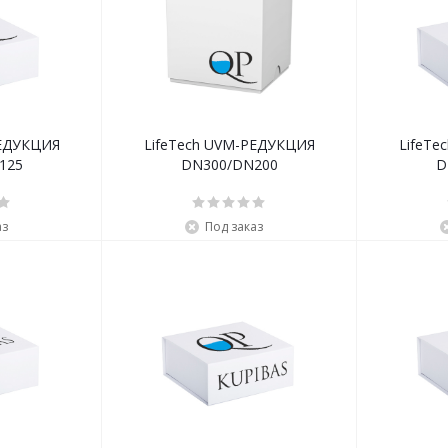
РЕДУКЦИЯ
LifeTech UVM-РЕДУКЦИЯ
LifeTe
125
DN300/DN200
D
аз
Под заказ