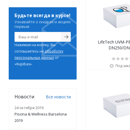
Будьте всегда в курсе!
Узнавайте о скидках и акциях
первым
LifeTech UVM-
Нажимая на кнопку, Вы
DN250/DN
соглашаетесь на
обработку
персональных данных
от
«Kupibas».
Под зак
Новости
Все новости
24 октября 2019
Piscina & Wellness Barselona
2019