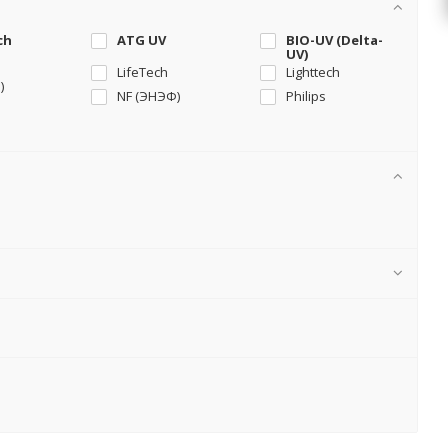
ch
ATG UV
BIO-UV (Delta-
UV)
LifeTech
Lighttech
)
NF (ЭНЭФ)
Philips