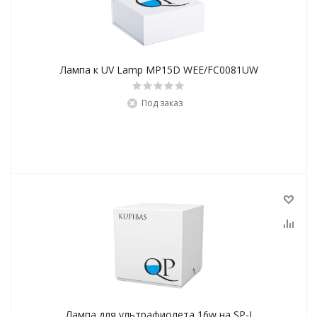
Лампа к UV Lamp MP15D WEE/FC0081UW
Под заказ
Лампа для ультрафиолета 16w на SP-I