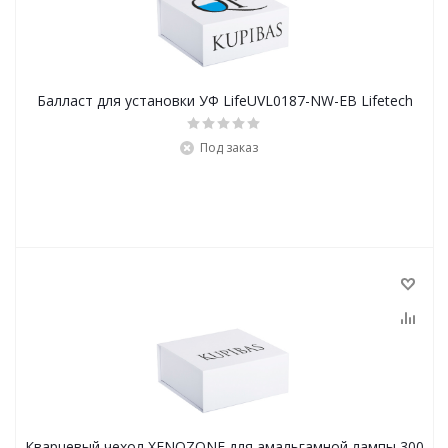
Балласт для установки УФ LifeUVL0187-NW-EB Lifetech
Под заказ
Кварцевый чехол XENOZONE для амальгамной лампы 300