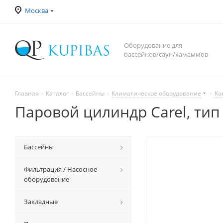
Москва
Оборудование для
бассейнов/саун/хамаммов
Главная
-
Каталог
-
Бассейны
-
Климатическое оборудование
-
Ко
Паровой цилиндр Carel, тип 
Бассейны
Фильтрация / Насосное
оборудование
Закладные