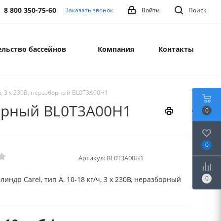
8 800 350-75-60
Заказать звонок
Войти
Поиск
льство бассейнов
Компания
Контакты
/ч, 3 х 230В, неразборный BL0T3A00H1
зборный BL0T3A00H1
0
0
Артикул:
BL0T3A00H1
0
индр Carel, тип А, 10-18 кг/ч, 3 х 230В, неразборный
1