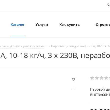
Каталог
Услуги
Как купить
Строите
мплектующие к увлажнителям
-
Паровой цилиндр Carel, тип А, 10-18 кг
А, 10-18 кг/ч, 3 х 230В, нера
Паровой цил
BL0T3A00H