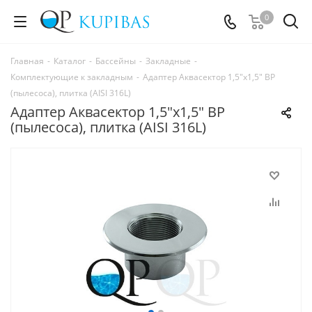
0
Главная
-
Каталог
-
Бассейны
-
Закладные
-
Комплектующие к закладным
-
Адаптер Аквасектор 1,5"х1,5" ВР
(пылесоса), плитка (AISI 316L)
Адаптер Аквасектор 1,5"х1,5" ВР
(пылесоса), плитка (AISI 316L)