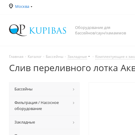
Москва
Оборудование для
бассейнов/саун/хамаммов
Главная
-
Каталог
-
Бассейны
-
Закладные
-
Комплектующие к за
Слив переливного лотка Аква
Бассейны
Фильтрация / Насосное
оборудование
Закладные