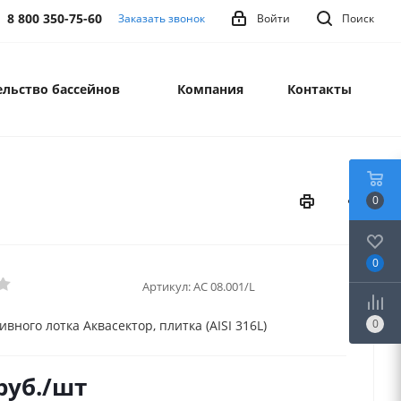
8 800 350-75-60
Заказать звонок
Войти
Поиск
льство бассейнов
Компания
Контакты
0
0
Артикул:
АС 08.001/L
0
вного лотка Аквасектор, плитка (AISI 316L)
руб.
/шт