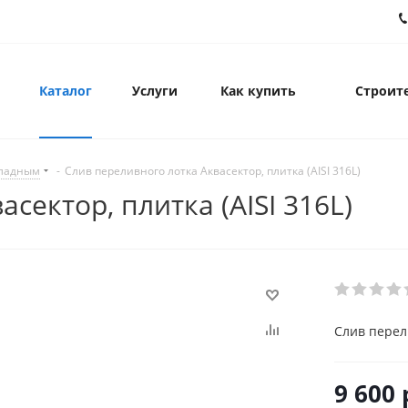
Каталог
Услуги
Как купить
Строите
кладным
-
Слив переливного лотка Аквасектор, плитка (AISI 316L)
сектор, плитка (AISI 316L)
Слив перели
9 600