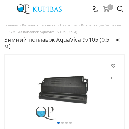
0
Главная
-
Каталог
-
Бассейны
-
Накрытия
-
Консервация бассейна
-
Зимний поплавок AquaViva 97105 (0,5 м)
Зимний поплавок AquaViva 97105 (0,5
м)