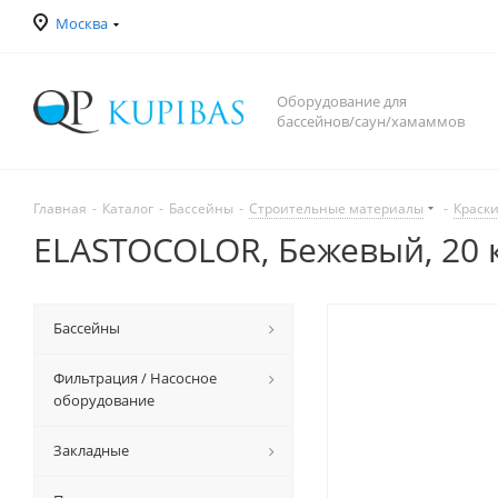
Москва
Оборудование для
бассейнов/саун/хамаммов
Главная
-
Каталог
-
Бассейны
-
Строительные материалы
-
Краск
ELASTOCOLOR, Бежевый, 20 
Бассейны
Фильтрация / Насосное
оборудование
Закладные