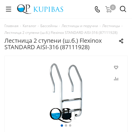
0
Главная
-
Каталог
-
Бассейны
-
Лестницы и поручни
-
Лестницы
-
Лестница 2 ступени (ш.б.) Flexinox STANDARD AISI-316 (87111928)
Лестница 2 ступени (ш.б.) Flexinox
STANDARD AISI-316 (87111928)