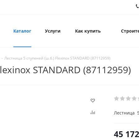
Каталог
Услуги
Как купить
Строите
-
Лестница 5 ступеней (ш.б.) Flexinox STANDARD (87112959)
Flexinox STANDARD (87112959)
Лестница 5
45 172