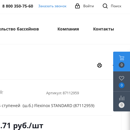
8 800 350-75-60
Заказать звонок
Войти
Поиск
льство бассейнов
Компания
Контакты
0
0
Артикул:
87112959
0
 ступеней (ш.б.) Flexinox STANDARD (87112959)
.71
руб.
/шт