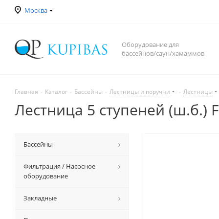
Москва
Оборудование для
бассейнов/саун/хамаммов
Главная
-
Каталог
-
Бассейны
-
Лестницы и поручни
-
Лестницы
Лестница 5 ступеней (ш.б.) 
Бассейны
Фильтрация / Насосное
оборудование
Закладные