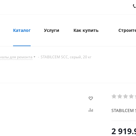
Каталог
Услуги
Как купить
Строите
иалы для ремонта
-
STABILCEM SCC, серый, 20 кг
STABILCEM S
2 919.