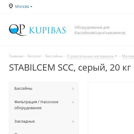
Москва
Оборудование для
бассейнов/саун/хамаммов
Главная
-
Каталог
-
Бассейны
-
Строительные материалы
-
Матер
STABILCEM SCC, серый, 20 кг
Бассейны
Фильтрация / Насосное
оборудование
Закладные