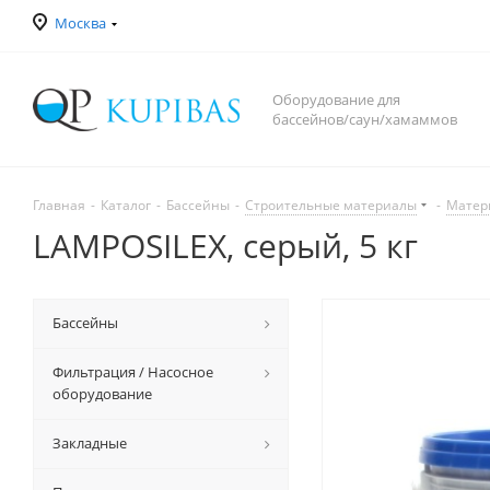
Москва
Оборудование для
бассейнов/саун/хамаммов
Главная
-
Каталог
-
Бассейны
-
Строительные материалы
-
Матер
LAMPOSILEX, серый, 5 кг
Бассейны
Фильтрация / Насосное
оборудование
Закладные