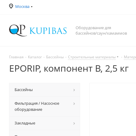
Москва
Оборудование для
бассейнов/саун/хамаммов
Главная
-
Каталог
-
Бассейны
-
Строительные материалы
-
Матер
EPORIP, компонент В, 2,5 кг
Бассейны
Фильтрация / Насосное
оборудование
Закладные