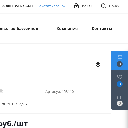
8 800 350-75-60
Заказать звонок
Войти
Поиск
льство бассейнов
Компания
Контакты
0
0
Артикул:
153110
0
понент В, 2,5 кг
руб.
/шт