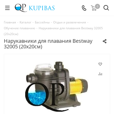
0
Главная
-
Каталог
-
Бассейны
-
Отдых и развлечения
-
Обучение плаванию
-
Нарукавники для плавания Bestway 32005
(20x20см)
Нарукавники для плавания Bestway
32005 (20x20см)