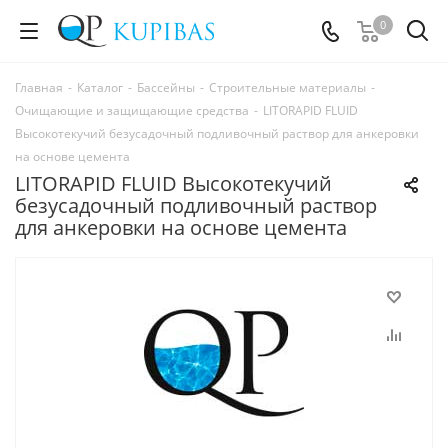
0
Главная
-
Каталог
-
Бассейны
-
Строительные материалы
-
Очищающие и защищающие средства
-
LITORAPID FLUID
Высокотекучий безусадочный подливочный раствор для анкеровки
на основе цемента
LITORAPID FLUID Высокотекучий
безусадочный подливочный раствор
для анкеровки на основе цемента