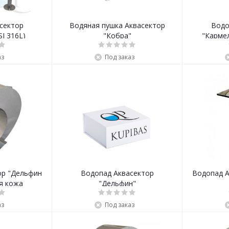
сектор
Водяная пушка Аквасектор
Водо
SI 316L)
"Кобра"
"Карме
аз
Под заказ
ор "Дельфин
Водопад Аквасектор
Водопад А
я кожа
"Дельфин"
аз
Под заказ