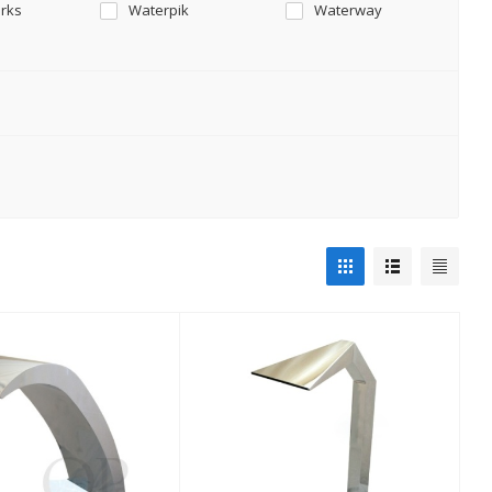
orks
Waterpik
Waterway