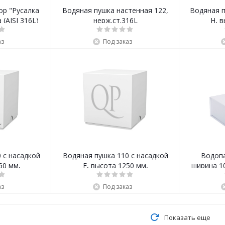
ор "Русалка
Водяная пушка настенная 122,
Водяная п
(AISI 316L)
нерж.ст.316L
H, в
н
аз
Под заказ
 с насадкой
Водяная пушка 110 с насадкой
Водопа
50 мм,
F, высота 1250 мм,
ширина 10
16L
нерж.ст.316L
аз
Под заказ
Показать еще