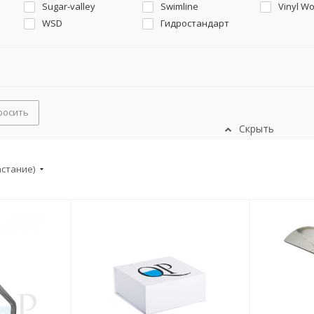
Sugar-valley
Swimline
Vinyl W
WSD
Гидростандарт
росить
Скрыть
астание)