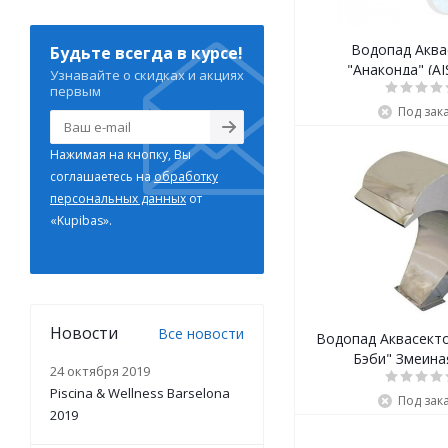
Водопад Аква
Будьте всегда в курсе!
"Анаконда" (AI
Узнавайте о скидках и акциях
первым
Под зак
Нажимая на кнопку, Вы
соглашаетесь на
обработку
персональных данных
от
«Kupibas».
Новости
Все новости
Водопад Аквасект
Бэби" Змеина
24 октября 2019
Piscina & Wellness Barselona
Под зак
2019