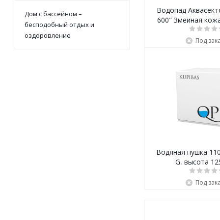
Водопад Аквасект
Дом с бассейном –
600" Змеиная кожа 
бесподобный отдых и
оздоровление
Под зак
Водяная пушка 110
G, высота 12
нерж.ст.3
Под зак