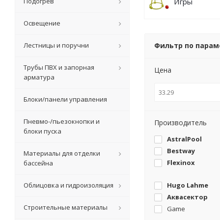
Подогрев
Игры
Освещение
Лестницы и поручни
Фильтр по пара
Трубы ПВХ и запорная
Цена
арматура
Блоки/панели управления
Пневмо-/пьезокнопки и
Производитель
блоки пуска
AstralPool
Bestway
Материалы для отделки
Flexinox
бассейна
Облицовка и гидроизоляция
Hugo Lahme
Аквасектор
Строительные материалы
Game