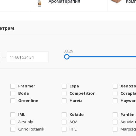
Ароматерапия
Ком
метрам
33.29
Franmer
Espa
Xenoz
Boda
Competition
Corapl
Greenline
Harvia
Haywar
IML
Kokido
Pahlén
Airsuply
AQA
AquaMu
Grino Rotamik
HPE
Marpisc