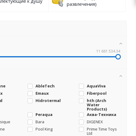
плектующие к душу
развлечения)
11 661 534.34
one
AbleTech
AquaViva
ax
Emaux
Fiberpool
d
Hidrotermal
hth (Arch
Water
Products)
Peraqua
Аква-Техника
sique
Bara
DIGENEX
ine
Pool King
Prime Time Toys
Ltd