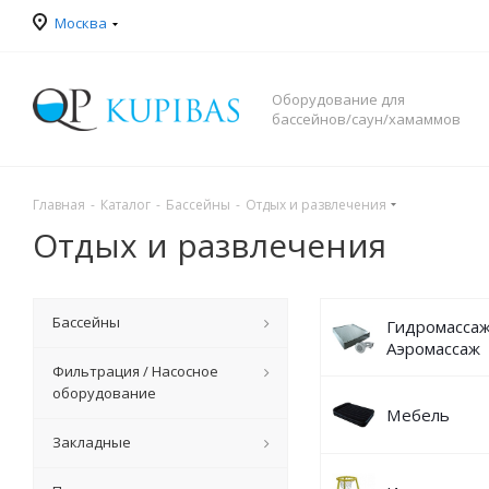
Москва
Оборудование для
бассейнов/саун/хамаммов
Главная
-
Каталог
-
Бассейны
-
Отдых и развлечения
Отдых и развлечения
Бассейны
Гидромассаж
Аэромассаж
Фильтрация / Насосное
оборудование
Мебель
Закладные