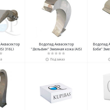
 Аквасектор
Водопад Аквасектор
Водопад 
ISI 316L)
"Дельфин" Змеиная кожа (AISI
Бэби" Зме
316L)
аз
Под заказ