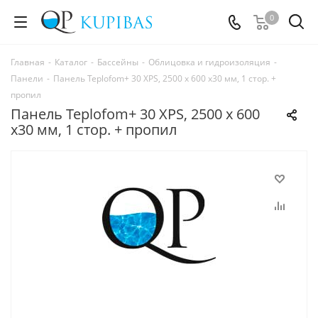
0
Главная
-
Каталог
-
Бассейны
-
Облицовка и гидроизоляция
-
Панели
-
Панель Teplofom+ 30 XPS, 2500 х 600 х30 мм, 1 стор. +
пропил
Панель Teplofom+ 30 XPS, 2500 х 600
х30 мм, 1 стор. + пропил