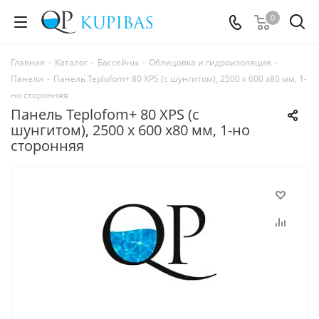
0
Главная
-
Каталог
-
Бассейны
-
Облицовка и гидроизоляция
-
Панели
-
Панель Teplofom+ 80 XPS (с шунгитом), 2500 х 600 х80 мм, 1-
но сторонняя
Панель Teplofom+ 80 XPS (с
шунгитом), 2500 х 600 х80 мм, 1-но
сторонняя