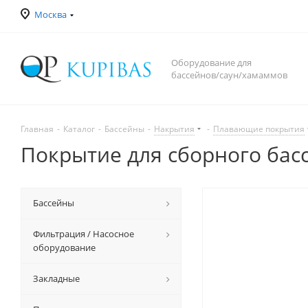
Москва
Оборудование для
бассейнов/саун/хамаммов
Главная
-
Каталог
-
Бассейны
-
Накрытия
-
Плавающие покрытия
Покрытие для сборного бас
Бассейны
Фильтрация / Насосное
оборудование
Закладные