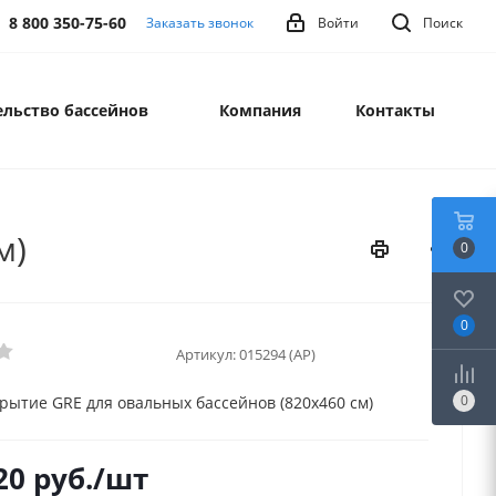
8 800 350-75-60
Заказать звонок
Войти
Поиск
льство бассейнов
Компания
Контакты
м)
0
0
Артикул:
015294 (AP)
0
рытие GRE для овальных бассейнов (820х460 см)
20
руб.
/шт