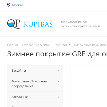
Москва
Оборудование для
бассейнов/саун/хамаммов
Главная
-
Каталог
-
Бассейны
-
Накрытия
-
Плавающие покрытия
Зимнее покрытие GRE для о
Бассейны
Фильтрация / Насосное
оборудование
Закладные