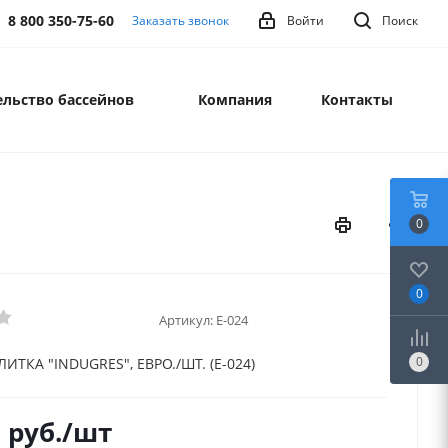
8 800 350-75-60
Заказать звонок
Войти
Поиск
льство бассейнов
Компания
Контакты
0
0
Артикул:
E-024
0
ИТКА "INDUGRES", ЕВРО./ШТ. (E-024)
2
руб.
/шт