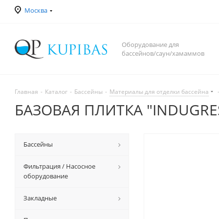
Москва
Оборудование для
бассейнов/саун/хамаммов
Главная
-
Каталог
-
Бассейны
-
Материалы для отделки бассейна
БАЗОВАЯ ПЛИТКА "INDUGRES"
Бассейны
Фильтрация / Насосное
оборудование
Закладные