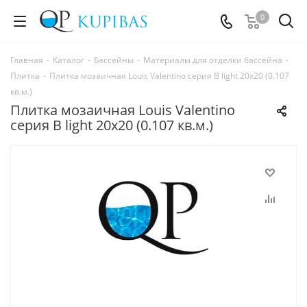
0
Главная
-
Каталог
-
Бассейны
-
Материалы для отделки бассейна
-
Плитка
-
Плитка мозаичная Louis Valentino серия B light 20x20 (0.107
кв.м.)
Плитка мозаичная Louis Valentino
серия B light 20x20 (0.107 кв.м.)