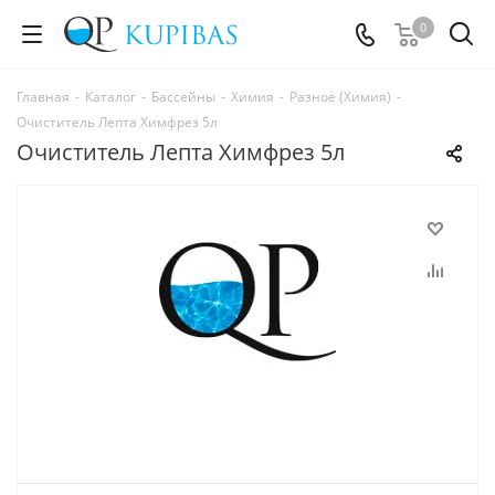
0
Главная
-
Каталог
-
Бассейны
-
Химия
-
Разное (Химия)
-
Очиститель Лепта Химфрез 5л
Очиститель Лепта Химфрез 5л