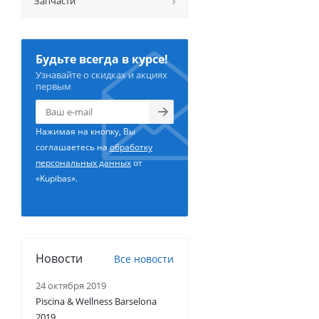
Запчасти
Будьте всегда в курсе!
Узнавайте о скидках и акциях
первым
Нажимая на кнопку, Вы
соглашаетесь на
обработку
персональных данных
от
«Kupibas».
Новости
Все новости
24 октября 2019
Piscina & Wellness Barselona
2019