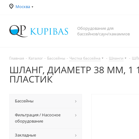
Москва
Оборудование для
бассейнов/саун/хамаммов
Главная
-
Каталог
-
Бассейны
-
Чистка бассейна
-
Шланги
-
ШЛА
ШЛАНГ, ДИАМЕТР 38 ММ, 1 
ПЛАСТИК
Бассейны
Фильтрация / Насосное
оборудование
Закладные