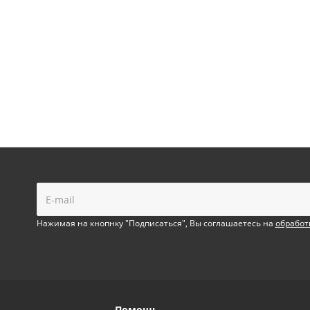
!
Нажимая на кнопнку "Подписаться", Вы соглашаетесь на
обработ
Помощь