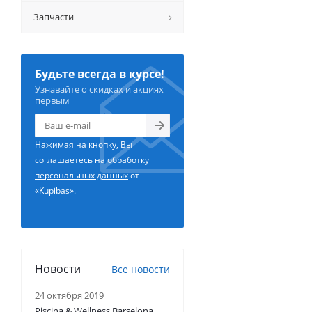
Запчасти
Будьте всегда в курсе!
Узнавайте о скидках и акциях
первым
Нажимая на кнопку, Вы
соглашаетесь на
обработку
персональных данных
от
«Kupibas».
Новости
Все новости
24 октября 2019
Piscina & Wellness Barselona