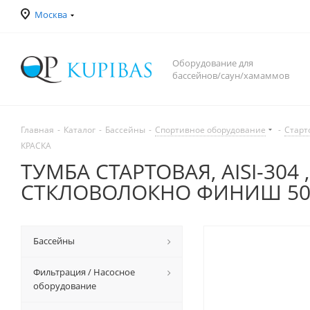
Москва
Оборудование для
бассейнов/саун/хамаммов
Главная
-
Каталог
-
Бассейны
-
Спортивное оборудование
-
Старт
КРАСКА
ТУМБА СТАРТОВАЯ, AISI-30
СТКЛОВОЛОКНО ФИНИШ 500
Бассейны
Фильтрация / Насосное
оборудование