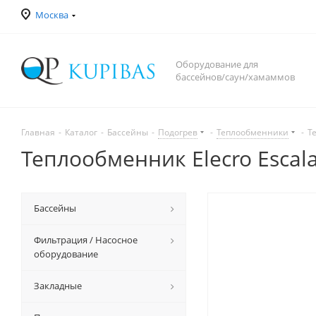
Москва
Оборудование для
бассейнов/саун/хамаммов
Главная
-
Каталог
-
Бассейны
-
Подогрев
-
Теплообменники
-
Т
Теплообменник Elecro Escala
Бассейны
Фильтрация / Насосное
оборудование
Закладные