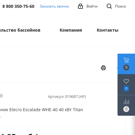
8 800 350-75-60
Заказать звонок
Войти
Поиск
льство бассейнов
Компания
Контакты
0
0
Артикул:
019687 (AP)
0
ик Elecro Escalade WHE-40 40 кВт Titan