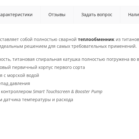
Характеристики
Отзывы
Задать вопрос
Нали
ставляет собой полностью сварной
теплообменник
из титано
 идеальным решением для самых требовательных применений.
ость, титановая спиральная катушка полностью погружена во 
овый первичный корпус первого сорта
 с морской водой
епад давления
 контроллером
Smart Touchscreen & Booster Pump
 датчика температуры и расхода