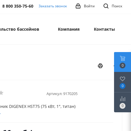
8 800 350-75-60
Заказать звонок
Войти
Поиск
льство бассейнов
Компания
Контакты
0
0
Артикул:
9170205
0
ик DIGENEX HST75 (75 кВт, 1", титан)