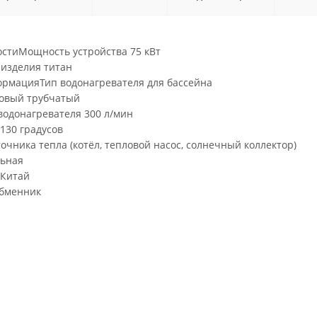
остиМощность устройства 75 кВт
изделия титан
рмацияТип водонагревателя для бассейна
овый трубчатый
водонагревателя 300 л/мин
130 градусов
точника тепла (котёл, тепловой насос, солнечный коллектор)
льная
 Китай
обменник