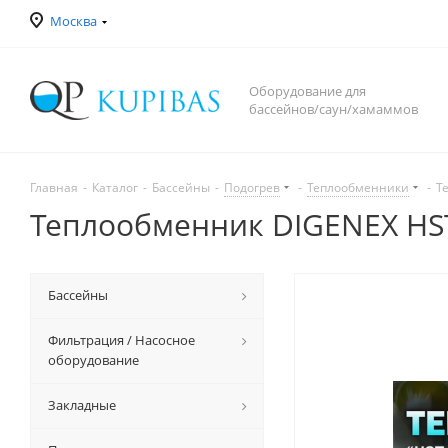
Москва
Оборудование для
бассейнов/саун/хамаммов
Главная
-
Каталог
-
Бассейны
-
Подогрев
-
Теплообменники
-
Т
Теплообменник DIGENEX HST75
Бассейны
Фильтрация / Насосное
оборудование
Закладные