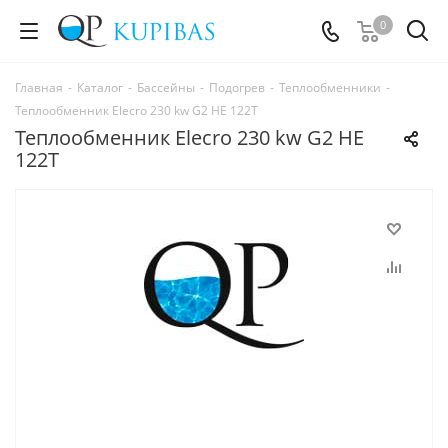
0
Главная
-
Каталог
-
Бассейны
-
Подогрев
-
Теплообменники
-
Теплообменник Elecro 230 kw G2 HE 122T
Теплообменник Elecro 230 kw G2 HE
122T