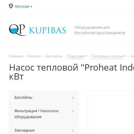
Москва
Оборудование для
бассейнов/саун/хамаммов
Главная
-
Каталог
-
Бассейны
-
Подогрев
-
Тепловые насосы
-
Н
Насос тепловой "Proheat Ind
кВт
Бассейны
Фильтрация / Насосное
оборудование
Закладные