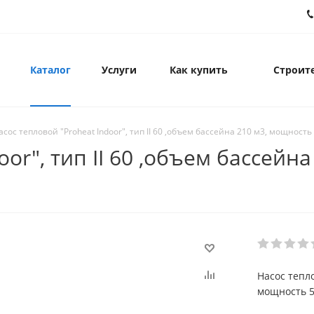
Каталог
Услуги
Как купить
Строите
асос тепловой "Proheat Indoor", тип II 60 ,объем бассейна 210 м3, мощность
oor", тип II 60 ,объем бассейн
Насос тепло
мощность 5