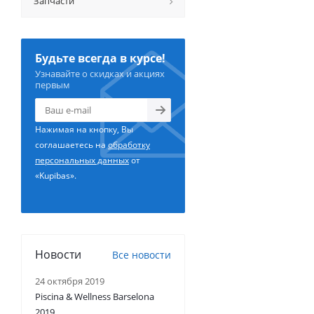
Запчасти
Будьте всегда в курсе!
Узнавайте о скидках и акциях
первым
Нажимая на кнопку, Вы
соглашаетесь на
обработку
персональных данных
от
«Kupibas».
Новости
Все новости
24 октября 2019
Piscina & Wellness Barselona
2019