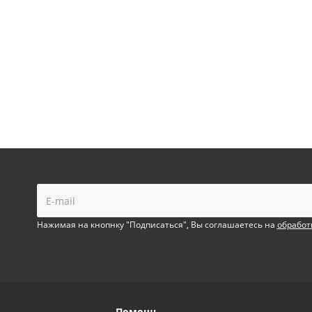
!
Нажимая на кнопнку "Подписаться", Вы соглашаетесь на
обработ
Помощь