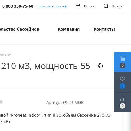
8 800 350-75-60
Заказать звонок
Войти
Поиск
льство бассейнов
Компания
Контакты
 55 кВт
а 210 м3, мощность 55
0
0
Артикул:
69651-MOB
0
вой "Proheat Indoor", тип II 60 ,объем бассейна 210 м3,
5 кВт